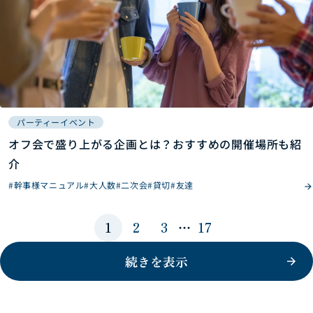
パーティーイベント
オフ会で盛り上がる企画とは？おすすめの開催場所も紹
介
#幹事様マニュアル
#大人数
#二次会
#貸切
#友達
1
2
3
…
17
続きを表示