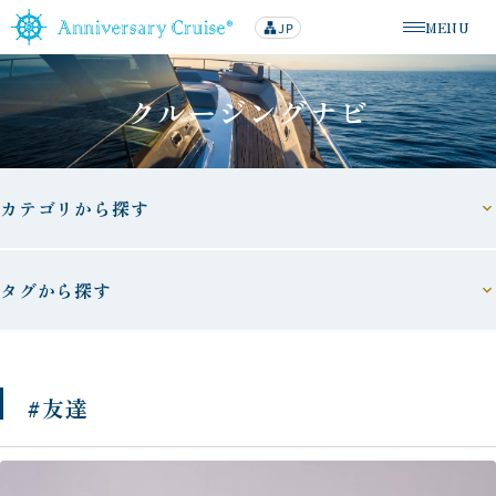
MENU
JP
lan
メニューを
g
u
a
g
クルージングナビ
e
カテゴリから探す
タグから探す
#友達