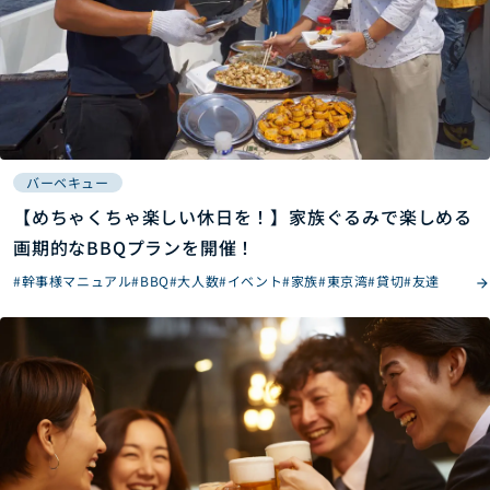
バーベキュー
【めちゃくちゃ楽しい休日を！】家族ぐるみで楽しめる
画期的なBBQプランを開催！
#幹事様マニュアル
#BBQ
#大人数
#イベント
#家族
#東京湾
#貸切
#友達