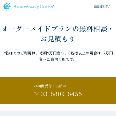
MENU
メニューを
オーダーメイドプランの無料相談・
お見積もり
2名様でのご利用は、総額9万円台〜、6名様以上の場合は12万円
台〜ご案内可能です。
24時間受付・出航中
03-6809-6455
Tel.