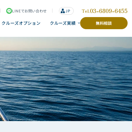
03-6809-6455
Tel.
LINEでお問い合わせ
lan
JP
g
u
クルーズオプション
クルーズ実績
無料相談
a
g
e