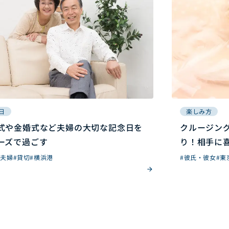
日
楽しみ方
式や金婚式など夫婦の大切な記念日を
クルージン
ーズで過ごす
り！相手に
#夫婦
#貸切
#横浜港
#彼氏・彼女
#東