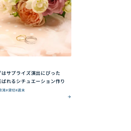
グはサプライズ演出にぴった
喜ばれるシチュエーション作り
京湾
#貸切
#週末