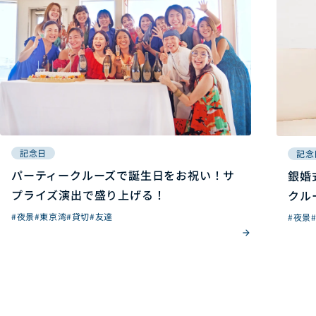
記念日
記念
パーティークルーズで誕生日をお祝い！サ
銀婚
プライズ演出で盛り上げる！
クル
#夜景
#東京湾
#貸切
#友達
#夜景