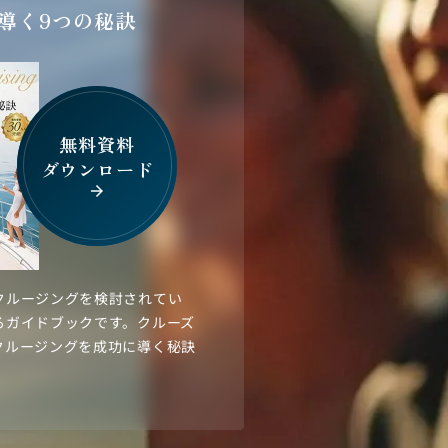
導く9つの秘訣
無料資料
ダウンロード
arrow_forward
クルージングを検討されてい
るガイドブックです。クルーズ
クルージングを成功に導く秘訣