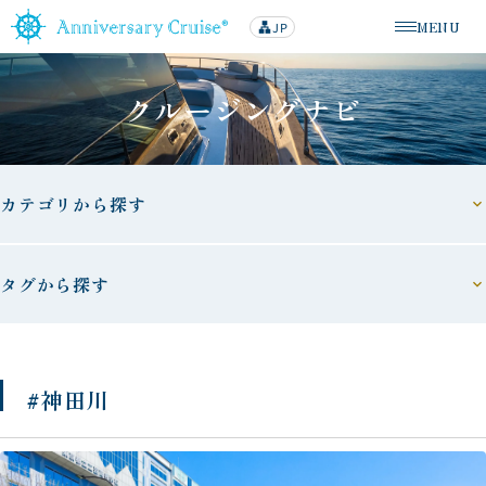
MENU
JP
lan
メニューを
g
u
a
g
クルージングナビ
e
カテゴリから探す
タグから探す
#神田川