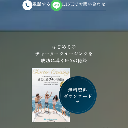
電話する
LINEでお問い合わせ
はじめての
チャータークルージングを
成功に導く9つの秘訣
無料資料
ダウンロード
arrow_forward