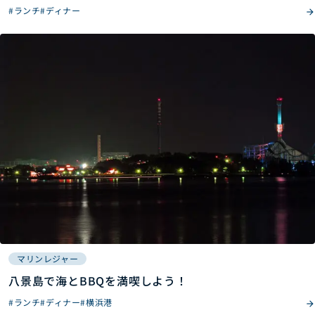
#ランチ
#ディナー
マリンレジャー
八景島で海とBBQを満喫しよう！
#ランチ
#ディナー
#横浜港