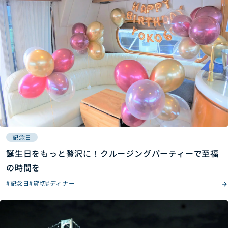
記念日
誕生日をもっと贅沢に！クルージングパーティーで至福
の時間を
#記念日
#貸切
#ディナー