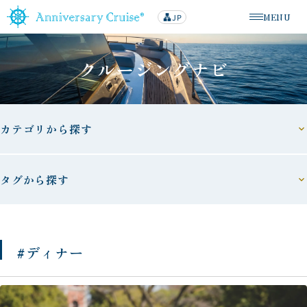
MENU
JP
lan
メニューを
g
u
a
g
クルージングナビ
e
カテゴリから探す
タグから探す
#ディナー