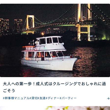
大人への第一歩！成人式はクルージングでおしゃれに過
ごそう
#幹事様マニュアル
#貸切
#友達
#ディナー
#パーティー