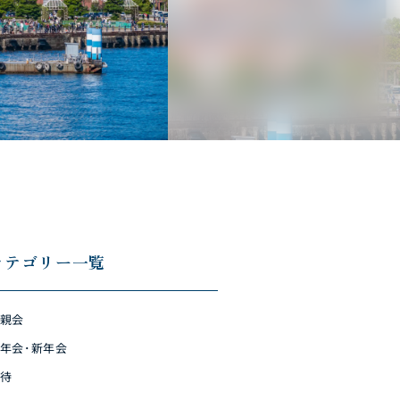
カテゴリー一覧
親会
年会･新年会
待