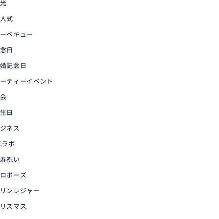
光
人式
ーベキュー
念日
婚記念日
ーティーイベント
会
生日
ジネス
Cラボ
寿祝い
ロポーズ
リンレジャー
リスマス