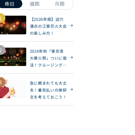
昨日
週間
月間
1
【2026年版】迫力
満点の江東花火大会
の楽しみ方！
2
2026年秋「東京湾
大華火祭」ついに復
活！クルージングで
楽しもう
3
急に頼まれても大丈
夫！暑気払いの挨拶
文を考えておこう！