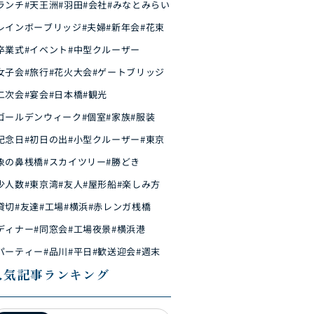
ランチ
#天王洲
#羽田
#会社
#みなとみらい
レインボーブリッジ
#夫婦
#新年会
#花束
卒業式
#イベント
#中型クルーザー
女子会
#旅行
#花火大会
#ゲートブリッジ
二次会
#宴会
#日本橋
#観光
ゴールデンウィーク
#個室
#家族
#服装
記念日
#初日の出
#小型クルーザー
#東京
象の鼻桟橋
#スカイツリー
#勝どき
少人数
#東京湾
#友人
#屋形船
#楽しみ方
貸切
#友達
#工場
#横浜
#赤レンガ桟橋
ディナー
#同窓会
#工場夜景
#横浜港
パーティー
#品川
#平日
#歓送迎会
#週末
人気記事ランキング