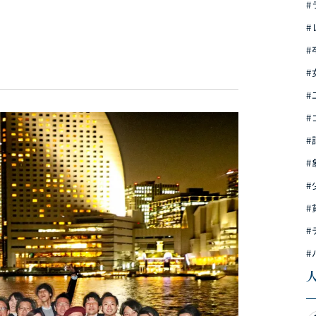
#
#
#
#
#
#
#
#
#
#
#
#