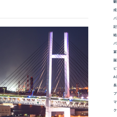
観
成
バ
記
結
パ
宴
誕
ビ
A
長
プ
マ
ク