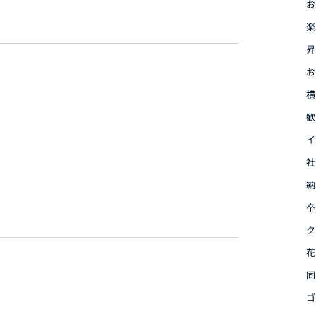
お
楽
昇
お
横
歓
イ
社
納
卒
ク
花
同
ゴ