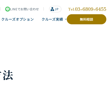
03-6809-6455
Tel.
LINEでお問い合わせ
lan
JP
g
u
クルーズオプション
クルーズ実績
無料相談
a
g
e
方法