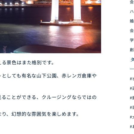
会
ハ
婚
会
学
創
える景色はまた格別です。
トとしても有名な山下公園、赤レンガ倉庫や
#
#
見ることができる、クルージングならではの
#
#
なり、幻想的な雰囲気を楽しめます。
#
#