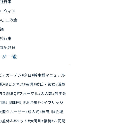
社行事
ロウィン
礼･二次会
議
校行事
立記念日
タグ一覧
ビアガーデン
#夕日
#幹事様マニュアル
運河
#ビジネス
#夜景
#彼氏・彼女
#浅草
釣り
#BBQ
#フォーマル
#大人数
#忘年会
目黒川
#隅田川
#お台場
#ベイブリッジ
大型クルーザー
#成人式
#神田川
#会場
お盆休み
#ペット
#大岡川
#接待
#お花見