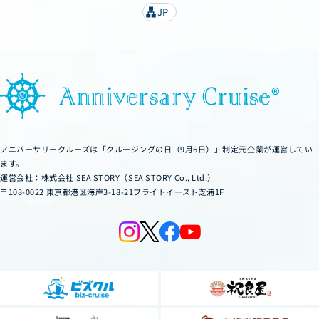
JP
lan
g
u
a
g
e
アニバーサリークルーズは「クルージングの日（9月6日）」制定元企業が運営してい
ます。
運営会社：株式会社 SEA STORY（SEA STORY Co., Ltd.）
〒108-0022 東京都港区海岸3-18-21ブライトイースト芝浦1F