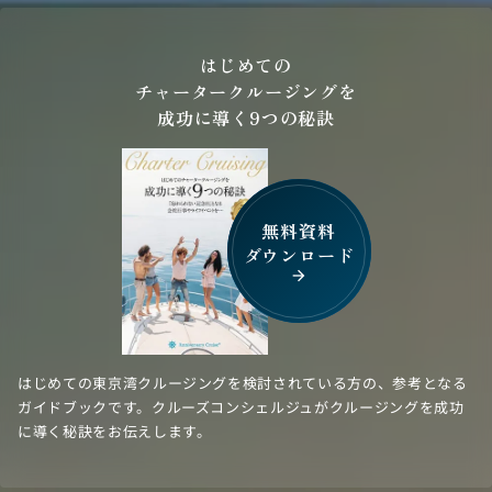
はじめての
チャータークルージングを
成功に導く9つの秘訣
無料資料
ダウンロード
arrow_forward
はじめての東京湾クルージングを検討されている方の、参考となる
ガイドブックです。クルーズコンシェルジュがクルージングを成功
に導く秘訣をお伝えします。