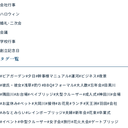
会社行事
ハロウィン
婚礼･二次会
会議
学校行事
創立記念日
タグ一覧
#ビアガーデン
#夕日
#幹事様マニュアル
#運河
#ビジネス
#夜景
#彼氏・彼女
#浅草
#釣り
#BBQ
#フォーマル
#大人数
#忘年会
#目黒川
#隅田川
#お台場
#ベイブリッジ
#大型クルーザー
#成人式
#神田川
#会場
#お盆休み
#ペット
#大岡川
#接待
#お花見
#ランチ
#天王洲
#羽田
#会社
#みなとみらい
#レインボーブリッジ
#夫婦
#新年会
#花束
#卒業式
#イベント
#中型クルーザー
#女子会
#旅行
#花火大会
#ゲートブリッジ