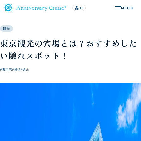
MENU
JP
lan
メニューを
g
u
a
g
観光
e
東京観光の穴場とは？おすすめした
い隠れスポット！
#東京湾
#貸切
#週末