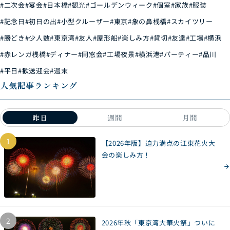
#二次会
#宴会
#日本橋
#観光
#ゴールデンウィーク
#個室
#家族
#服装
#記念日
#初日の出
#小型クルーザー
#東京
#象の鼻桟橋
#スカイツリー
#勝どき
#少人数
#東京湾
#友人
#屋形船
#楽しみ方
#貸切
#友達
#工場
#横浜
#赤レンガ桟橋
#ディナー
#同窓会
#工場夜景
#横浜港
#パーティー
#品川
#平日
#歓送迎会
#週末
人気記事ランキング
昨日
週間
月間
1
【2026年版】迫力満点の江東花火大
会の楽しみ方！
2
2026年秋「東京湾大華火祭」ついに