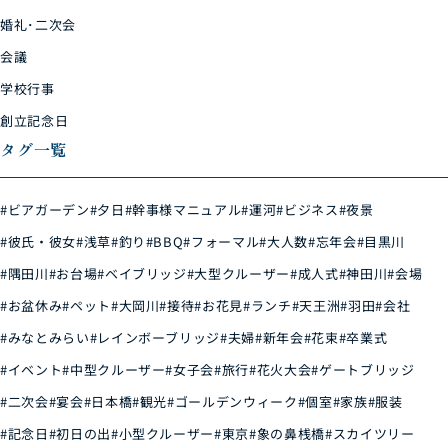
婚礼･二次会
会議
学校行事
創立記念日
タグ一覧
#ビアガーデン
#夕日
#幹事様マニュアル
#運河
#ビジネス
#夜景
#彼氏・彼女
#浅草
#釣り
#BBQ
#フォーマル
#大人数
#忘年会
#目黒川
#隅田川
#お台場
#ベイブリッジ
#大型クルーザー
#成人式
#神田川
#会場
#お盆休み
#ペット
#大岡川
#接待
#お花見
#ランチ
#天王洲
#羽田
#会社
#みなとみらい
#レインボーブリッジ
#夫婦
#新年会
#花束
#卒業式
#イベント
#中型クルーザー
#女子会
#旅行
#花火大会
#ゲートブリッジ
#二次会
#宴会
#日本橋
#観光
#ゴールデンウィーク
#個室
#家族
#服装
#記念日
#初日の出
#小型クルーザー
#東京
#象の鼻桟橋
#スカイツリー