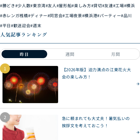
#勝どき
#少人数
#東京湾
#友人
#屋形船
#楽しみ方
#貸切
#友達
#工場
#横浜
#赤レンガ桟橋
#ディナー
#同窓会
#工場夜景
#横浜港
#パーティー
#品川
#平日
#歓送迎会
#週末
人気記事ランキング
昨日
週間
月間
1
【2026年版】迫力満点の江東花火大
会の楽しみ方！
2
急に頼まれても大丈夫！暑気払いの
挨拶文を考えておこう！