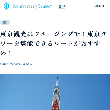
MENU
JP
lan
メニューを
g
u
a
g
観光
e
東京観光はクルージングで！東京タ
ワーを堪能できるルートがおすす
め！
#隅田川
#少人数
#友達
#週末