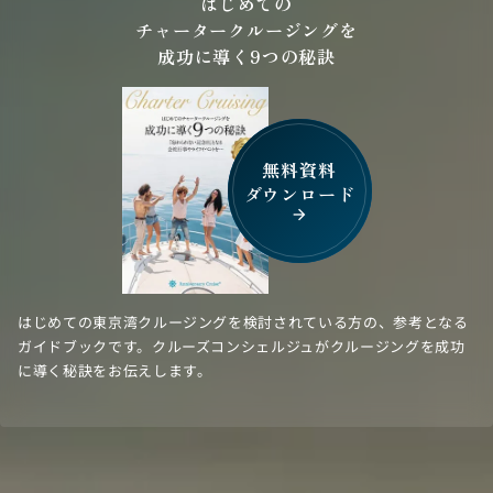
はじめての
チャータークルージングを
成功に導く9つの秘訣
無料資料
ダウンロード
arrow_forward
はじめての東京湾クルージングを検討されている方の、参考となる
ガイドブックです。クルーズコンシェルジュがクルージングを成功
に導く秘訣をお伝えします。