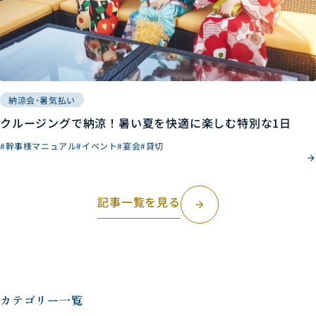
納涼会･暑気払い
クルージングで納涼！暑い夏を快適に楽しむ特別な1日
#幹事様マニュアル
#イベント
#宴会
#貸切
記事一覧を見る
arrow_forward
カテゴリー一覧