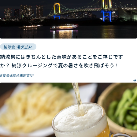
納涼会･暑気払い
納涼祭にはきちんとした意味があることをご存じです
か？ 納涼クルージングで夏の暑さを吹き飛ばそう！
#宴会
#屋形船
#貸切