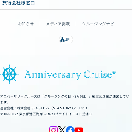
旅行会社様窓口
お知らせ
メディア掲載
クルージングナビ
JP
lan
g
u
a
g
e
アニバーサリークルーズは「クルージングの日（9月6日）」制定元企業が運営してい
ます。
運営会社：株式会社 SEA STORY（SEA STORY Co., Ltd.）
〒108-0022 東京都港区海岸3-18-21ブライトイースト芝浦1F