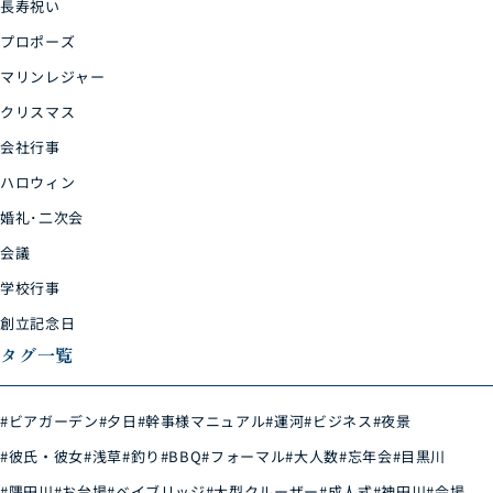
長寿祝い
プロポーズ
マリンレジャー
クリスマス
会社行事
ハロウィン
婚礼･二次会
会議
学校行事
創立記念日
タグ一覧
#ビアガーデン
#夕日
#幹事様マニュアル
#運河
#ビジネス
#夜景
#彼氏・彼女
#浅草
#釣り
#BBQ
#フォーマル
#大人数
#忘年会
#目黒川
#隅田川
#お台場
#ベイブリッジ
#大型クルーザー
#成人式
#神田川
#会場