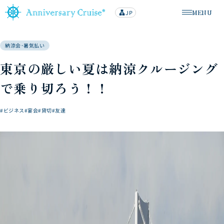
MENU
JP
lan
メニューを
g
u
a
g
納涼会･暑気払い
e
東京の厳しい夏は納涼クルージング
で乗り切ろう！！
#ビジネス
#宴会
#貸切
#友達