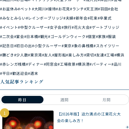
#お盆休み
#ペット
#大岡川
#接待
#お花見
#ランチ
#天王洲
#羽田
#会社
#みなとみらい
#レインボーブリッジ
#夫婦
#新年会
#花束
#卒業式
#イベント
#中型クルーザー
#女子会
#旅行
#花火大会
#ゲートブリッジ
#二次会
#宴会
#日本橋
#観光
#ゴールデンウィーク
#個室
#家族
#服装
#記念日
#初日の出
#小型クルーザー
#東京
#象の鼻桟橋
#スカイツリー
#勝どき
#少人数
#東京湾
#友人
#屋形船
#楽しみ方
#貸切
#友達
#工場
#横浜
#赤レンガ桟橋
#ディナー
#同窓会
#工場夜景
#横浜港
#パーティー
#品川
#平日
#歓送迎会
#週末
人気記事ランキング
昨日
週間
月間
1
【2026年版】迫力満点の江東花火大
会の楽しみ方！