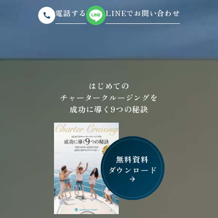
電話する
LINEでお問い合わせ
はじめての
チャータークルージングを
成功に導く9つの秘訣
無料資料
ダウンロード
arrow_forward