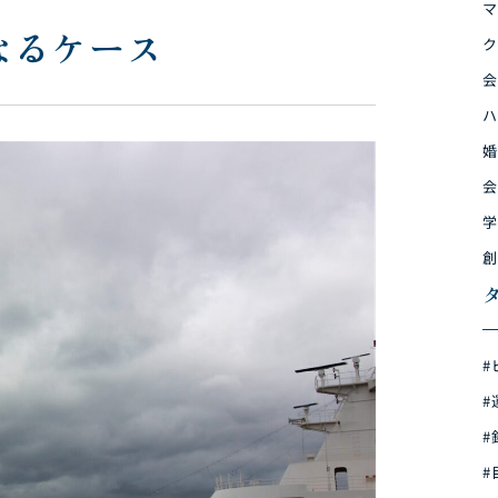
マ
なるケース
ク
会
ハ
婚
会
学
創
#
#
#
#