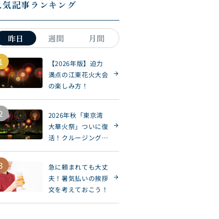
人気記事ランキング
昨日
週間
月間
1
【2026年版】迫力
満点の江東花火大会
の楽しみ方！
2
2026年秋「東京湾
大華火祭」ついに復
活！クルージングで
楽しもう
3
急に頼まれても大丈
夫！暑気払いの挨拶
文を考えておこう！