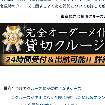
台風時のクルーズに関するよくある質問についても詳しく
＼ 東京観光は貸切クルーズ
目次
1
台風でクルーズ船が欠航になるケース
2
クルーズが中止になった際に検討したい代替プラ
2.1
1.高層階や海沿いのレストラン