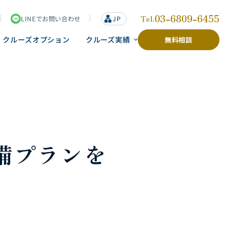
03-6809-6455
Tel.
LINEでお問い合わせ
lan
JP
g
u
クルーズオプション
クルーズ実績
無料相談
a
g
e
備プランを