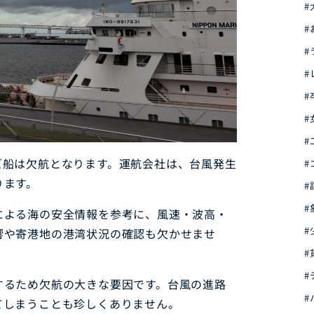
#
#
#
#
#
#
#
ズ船は欠航となります。運航会社は、台風発生
#
ります。
#
#
による海の安全情報を参考に、風速・波高・
#
響や寄港地の港湾状況の確認も欠かせませ
#
#
するため欠航の大きな要因です。台風の進路
#
てしまうことも珍しくありません。