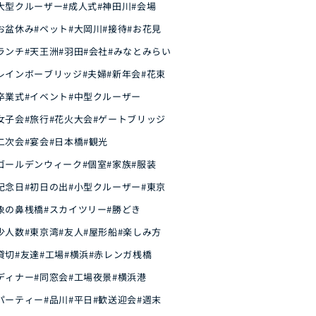
大型クルーザー
#成人式
#神田川
#会場
お盆休み
#ペット
#大岡川
#接待
#お花見
ランチ
#天王洲
#羽田
#会社
#みなとみらい
レインボーブリッジ
#夫婦
#新年会
#花束
卒業式
#イベント
#中型クルーザー
女子会
#旅行
#花火大会
#ゲートブリッジ
二次会
#宴会
#日本橋
#観光
ゴールデンウィーク
#個室
#家族
#服装
記念日
#初日の出
#小型クルーザー
#東京
象の鼻桟橋
#スカイツリー
#勝どき
少人数
#東京湾
#友人
#屋形船
#楽しみ方
貸切
#友達
#工場
#横浜
#赤レンガ桟橋
ディナー
#同窓会
#工場夜景
#横浜港
パーティー
#品川
#平日
#歓送迎会
#週末