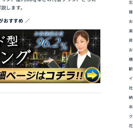
忘
解説します。
接
がおすすめ ／
お
楽
昇
お
横
歓
イ
社
納
卒
ク
ン
花