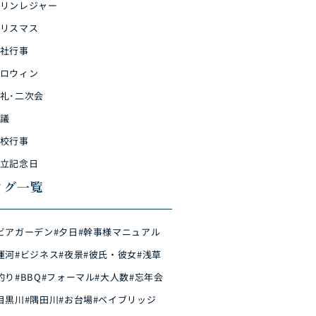
リンレジャー
リスマス
社行事
ロウィン
礼･二次会
議
校行事
立記念日
タグ一覧
ビアガーデン
#夕日
#幹事様マニュアル
運河
#ビジネス
#夜景
#彼氏・彼女
#浅草
釣り
#BBQ
#フォーマル
#大人数
#忘年会
目黒川
#隅田川
#お台場
#ベイブリッジ