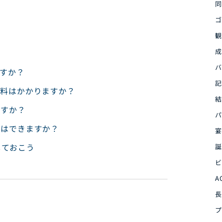
同
ゴ
観
成
バ
ますか？
記
ル料はかかりますか？
結
ますか？
パ
とはできますか？
宴
しておこう
誕
ビ
A
長
プ