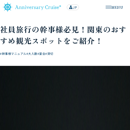
MENU
JP
lan
メニューを
g
u
a
g
社員旅行の幹事様必見！関東のおす
e
すめ観光スポットをご紹介！
#幹事様マニュアル
#大人数
#宴会
#貸切