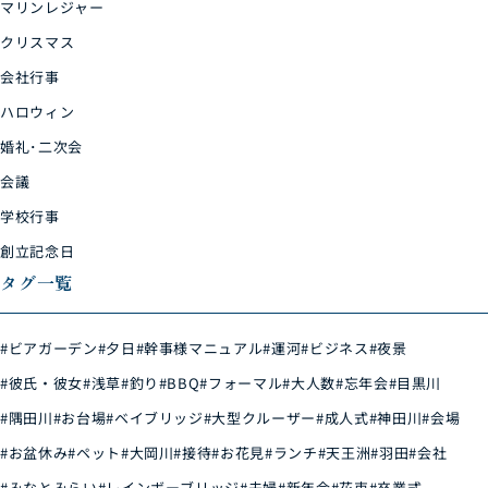
マリンレジャー
クリスマス
会社行事
ハロウィン
婚礼･二次会
会議
学校行事
創立記念日
タグ一覧
#ビアガーデン
#夕日
#幹事様マニュアル
#運河
#ビジネス
#夜景
#彼氏・彼女
#浅草
#釣り
#BBQ
#フォーマル
#大人数
#忘年会
#目黒川
#隅田川
#お台場
#ベイブリッジ
#大型クルーザー
#成人式
#神田川
#会場
#お盆休み
#ペット
#大岡川
#接待
#お花見
#ランチ
#天王洲
#羽田
#会社
#みなとみらい
#レインボーブリッジ
#夫婦
#新年会
#花束
#卒業式