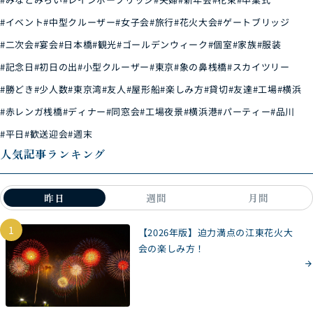
#イベント
#中型クルーザー
#女子会
#旅行
#花火大会
#ゲートブリッジ
#二次会
#宴会
#日本橋
#観光
#ゴールデンウィーク
#個室
#家族
#服装
#記念日
#初日の出
#小型クルーザー
#東京
#象の鼻桟橋
#スカイツリー
#勝どき
#少人数
#東京湾
#友人
#屋形船
#楽しみ方
#貸切
#友達
#工場
#横浜
#赤レンガ桟橋
#ディナー
#同窓会
#工場夜景
#横浜港
#パーティー
#品川
#平日
#歓送迎会
#週末
人気記事ランキング
昨日
週間
月間
1
【2026年版】迫力満点の江東花火大
会の楽しみ方！