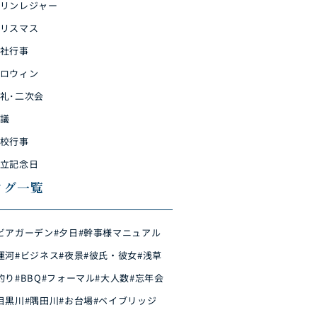
リンレジャー
リスマス
社行事
ロウィン
礼･二次会
議
校行事
立記念日
タグ一覧
ビアガーデン
#夕日
#幹事様マニュアル
運河
#ビジネス
#夜景
#彼氏・彼女
#浅草
釣り
#BBQ
#フォーマル
#大人数
#忘年会
目黒川
#隅田川
#お台場
#ベイブリッジ