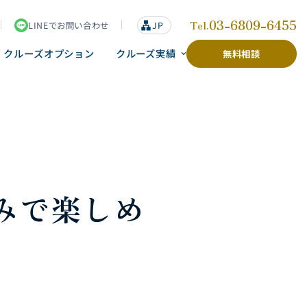
03-6809-6455
Tel.
LINEでお問い合わせ
lan
JP
g
u
クルーズオプション
クルーズ実績
無料相談
a
g
e
みで楽しめ