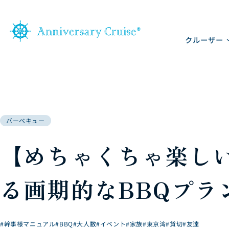
クルーザー
バーベキュー
【めちゃくちゃ楽し
る画期的なBBQプラ
#幹事様マニュアル
#BBQ
#大人数
#イベント
#家族
#東京湾
#貸切
#友達