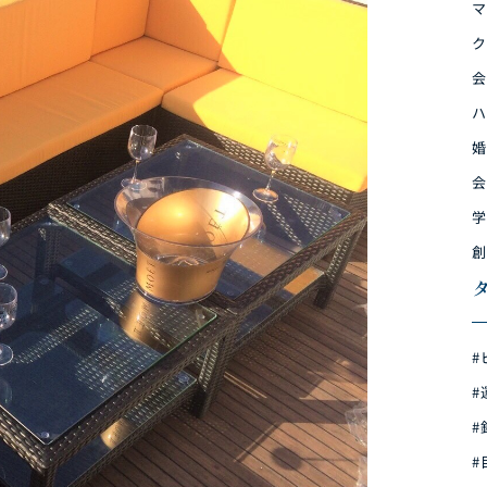
マ
ク
会
ハ
婚
会
学
創
#
#
#
#