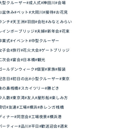
大型クルーザー
#成人式
#神田川
#会場
お盆休み
#ペット
#大岡川
#接待
#お花見
ランチ
#天王洲
#羽田
#会社
#みなとみらい
レインボーブリッジ
#夫婦
#新年会
#花束
卒業式
#イベント
#中型クルーザー
女子会
#旅行
#花火大会
#ゲートブリッジ
二次会
#宴会
#日本橋
#観光
ゴールデンウィーク
#個室
#家族
#服装
記念日
#初日の出
#小型クルーザー
#東京
象の鼻桟橋
#スカイツリー
#勝どき
少人数
#東京湾
#友人
#屋形船
#楽しみ方
貸切
#友達
#工場
#横浜
#赤レンガ桟橋
ディナー
#同窓会
#工場夜景
#横浜港
パーティー
#品川
#平日
#歓送迎会
#週末