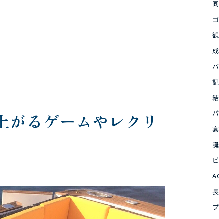
同
ゴ
観
成
バ
記
結
パ
上がるゲームやレクリ
宴
誕
ビ
A
長
プ