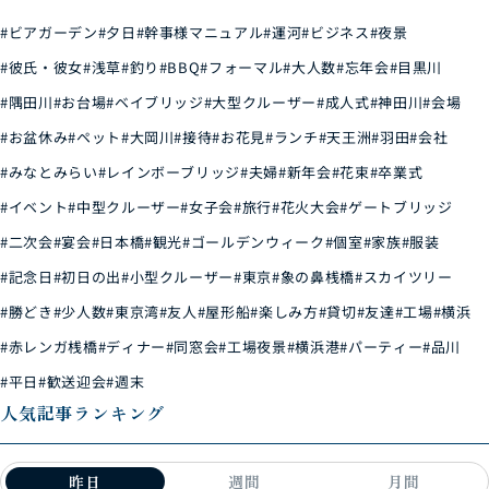
#ビアガーデン
#夕日
#幹事様マニュアル
#運河
#ビジネス
#夜景
#彼氏・彼女
#浅草
#釣り
#BBQ
#フォーマル
#大人数
#忘年会
#目黒川
#隅田川
#お台場
#ベイブリッジ
#大型クルーザー
#成人式
#神田川
#会場
#お盆休み
#ペット
#大岡川
#接待
#お花見
#ランチ
#天王洲
#羽田
#会社
#みなとみらい
#レインボーブリッジ
#夫婦
#新年会
#花束
#卒業式
#イベント
#中型クルーザー
#女子会
#旅行
#花火大会
#ゲートブリッジ
#二次会
#宴会
#日本橋
#観光
#ゴールデンウィーク
#個室
#家族
#服装
#記念日
#初日の出
#小型クルーザー
#東京
#象の鼻桟橋
#スカイツリー
#勝どき
#少人数
#東京湾
#友人
#屋形船
#楽しみ方
#貸切
#友達
#工場
#横浜
#赤レンガ桟橋
#ディナー
#同窓会
#工場夜景
#横浜港
#パーティー
#品川
#平日
#歓送迎会
#週末
人気記事ランキング
昨日
週間
月間