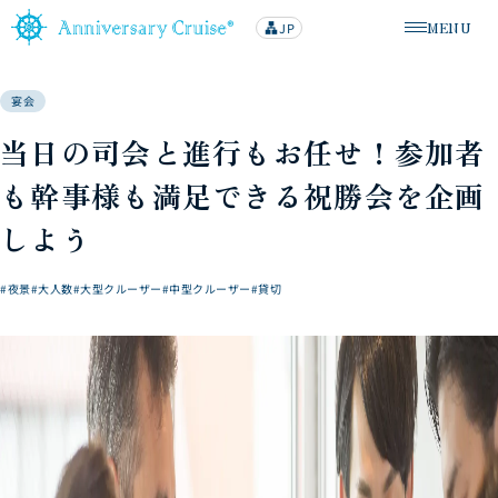
MENU
JP
lan
メニューを
g
u
a
g
宴会
e
当日の司会と進行もお任せ！参加者
も幹事様も満足できる祝勝会を企画
しよう
#夜景
#大人数
#大型クルーザー
#中型クルーザー
#貸切