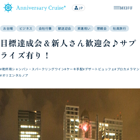
MENU
JP
lan
メニューを
g
u
a
g
お台場
ビジネス
会社行事
歓送迎会
昇進祝い
懇親会
社員旅行
e
目標達成会＆新人さん歓迎会♪サプ
ライズ有り！
#乾杯用シャンパン・スパークリングワイン
#ケーキ手配
#デザートビュッフェ
#プロカメラマン
#オリエンタルノア