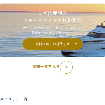
まずは理想の
クルーズプランを無料相談
専任コンシェルジュが丁寧にヒアリングし、
最適なプランをご提案します。
無料相談・お見積もり
実績一覧を見る
arrow_forward
カテゴリー一覧