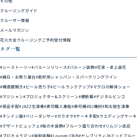
その他
クルージングガイド
クルーザー情報
メールマガジン
花火大会クルージングご予約受付情報
タグ一覧
#シーストーリー
#バルーンリリース
#バルーン装飾
#花束・卓上装花
#縁日・お祭り屋台
#乾杯用シャンパン・スパークリングワイン
#樽酒鏡開き
#ビール売り子
#ビールランクアップ
#マグロの解体ショー
#マジシャン
#プロジェクター&スクリーン
#横断幕
#デジタルビンゴ
#景品手配
#JAZZ生演奏
#寿司職人乗船
#寿司桶
#DJ機材
#和太鼓生演奏
#チンドン屋
#ベリーダンサー
#カラオケ
#ケーキ手配
#ウエディングケーキ
#デザートビュッフェ
#桜の木装飾
#フルーツ盛り合わせ
#リムジン送迎
#プロカメラマン
#操船体験
#Lounge CRIB
#セレブリティ2
#ミッドブルー