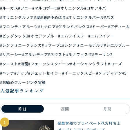
#ルーカス
#アニー
#マルコポーロ
#オリエンタル
#ロサアルバ
#オリエンタルノア
#屋形船
#ゆめはま
#オリエンタルパール
#バズ
#フロンティアルーツ
#カナロア
#グランドバンクス
#ドーバー
#アディーム
#ビッグタック2
#オセアンブルー
#エムワイスリー
#エムワイツー
#シンフォニークラシカ
#リザーブ1
#シンフォニーモデルナ
#シエルブルー
#リバーシー
#アルカディア
#ネクスト
#ルナフェスタ
#モーリン2
#クエスト
#海龍
#フェニックスクイーン
#オーシャンクラフト
#ローズ
#ヘレナ
#チップ
#ジェットセイラ―
#イーエックスピー
#メリディアン45
#お勧めクルージング実績
人気記事ランキング
昨日
週間
月間
1
豪華客船でプライベート花火打ち上
げ！プレミアムプロポーズ