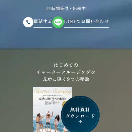
24時間受付・出航中
電話する
LINEでお問い合わせ
はじめての
チャータークルージングを
成功に導く9つの秘訣
無料資料
ダウンロード
arrow_forward