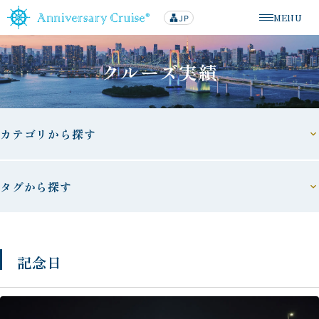
MENU
JP
lan
メニューを
g
u
a
g
クルーズ実績
e
カテゴリから探す
タグから探す
記念日