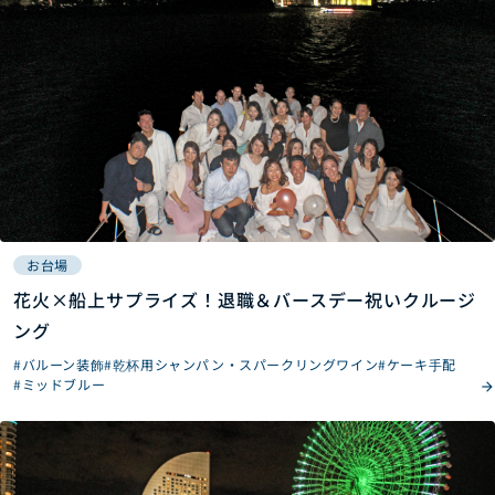
お台場
花火×船上サプライズ！退職＆バースデー祝いクルージ
ング
#バルーン装飾
#乾杯用シャンパン・スパークリングワイン
#ケーキ手配
#ミッドブルー