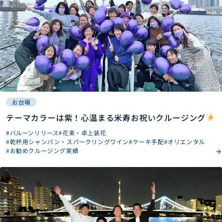
お台場
テーマカラーは紫！心温まる米寿お祝いクルージング
#バルーンリリース
#花束・卓上装花
#乾杯用シャンパン・スパークリングワイン
#ケーキ手配
#オリエンタル
#お勧めクルージング実績