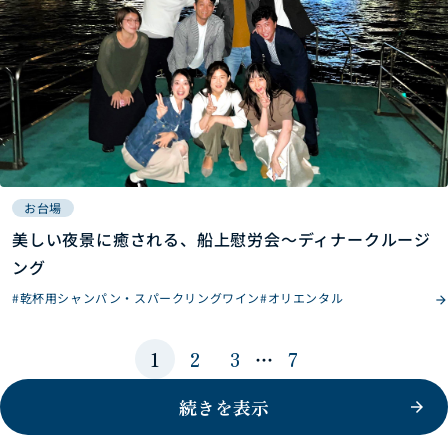
お台場
美しい夜景に癒される、船上慰労会～ディナークルージ
ング
#乾杯用シャンパン・スパークリングワイン
#オリエンタル
1
2
3
…
7
続きを表示