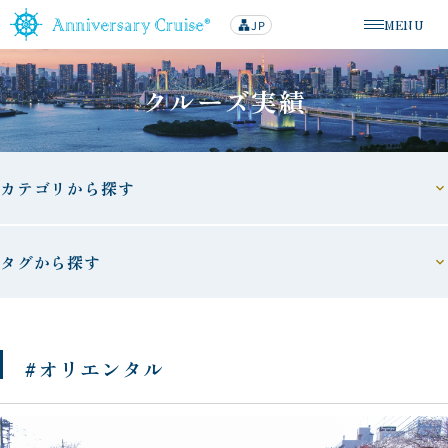
MENU
JP
lan
メニューを
g
u
a
g
クルーズ実績
e
カテゴリから探す
タグから探す
#オリエンタル