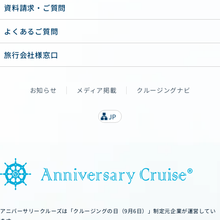
資料請求・ご質問
よくあるご質問
旅行会社様窓口
お知らせ
メディア掲載
クルージングナビ
JP
lan
g
u
a
g
e
アニバーサリークルーズは「クルージングの日（9月6日）」制定元企業が運営してい