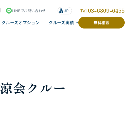
03-6809-6455
Tel.
LINEでお問い合わせ
lan
JP
g
u
クルーズオプション
クルーズ実績
無料相談
a
g
e
納涼会クルー