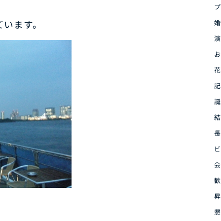
プ
ています。
婚
演
お
花
記
誕
結
長
ビ
会
歓
昇
懇