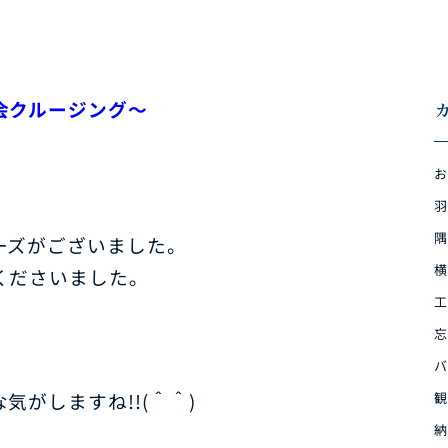
会クルージング～
お
羽
隅
ーズがございました。
横
くださいました。
工
忘
バ
がしますね!!(＾＾)
観
納