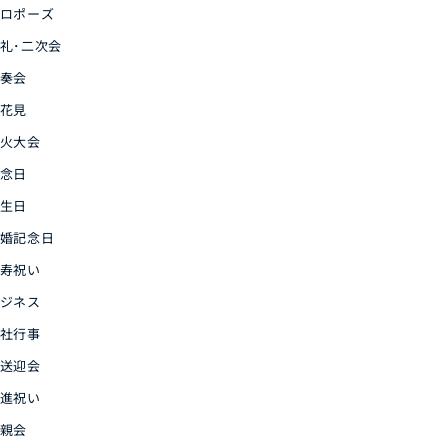
ロポーズ
礼･二次会
奏会
花見
火大会
念日
生日
婚記念日
寿祝い
ジネス
社行事
送迎会
進祝い
親会