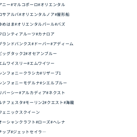
アニー
#マルコポーロ
#オリエンタル
ロサアルバ
#オリエンタルノア
#屋形船
ゆめはま
#オリエンタルパール
#バズ
フロンティアルーツ
#カナロア
グランドバンクス
#ドーバー
#アディーム
ビッグタック2
#オセアンブルー
エムワイスリー
#エムワイツー
シンフォニークラシカ
#リザーブ1
シンフォニーモデルナ
#シエルブルー
リバーシー
#アルカディア
#ネクスト
ルナフェスタ
#モーリン2
#クエスト
#海龍
フェニックスクイーン
オーシャンクラフト
#ローズ
#ヘレナ
チップ
#ジェットセイラ―