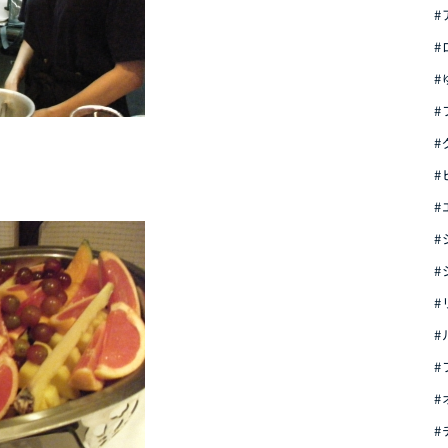
#
#
#
#
#
#
#
#
#
#
#
#
#
#