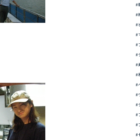
#
ン
#
#
#
#
#
#
#
#
#
#
#
#
#