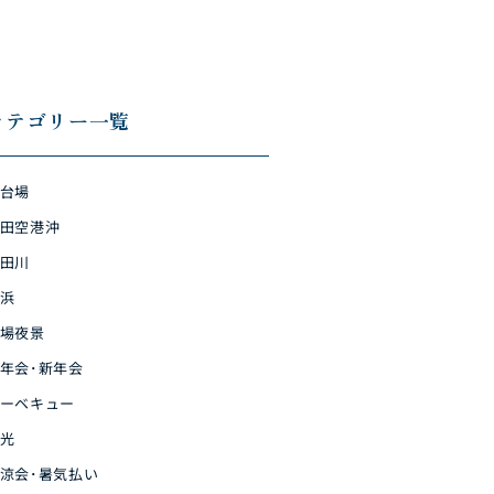
カテゴリー一覧
台場
田空港沖
田川
浜
場夜景
年会･新年会
ーベキュー
光
涼会･暑気払い