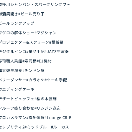
乾杯用シャンパン・スパークリングワイ
樽酒鏡開き
#ビール売り子
ビールランクアップ
マグロの解体ショー
#マジシャン
プロジェクター&スクリーン
#横断幕
デジタルビンゴ
#景品手配
#JAZZ生演奏
寿司職人乗船
#寿司桶
#DJ機材
和太鼓生演奏
#チンドン屋
ベリーダンサー
#カラオケ
#ケーキ手配
ウエディングケーキ
デザートビュッフェ
#桜の木装飾
フルーツ盛り合わせ
#リムジン送迎
プロカメラマン
#操船体験
#Lounge CRIB
セレブリティ2
#ミッドブルー
#ルーカス