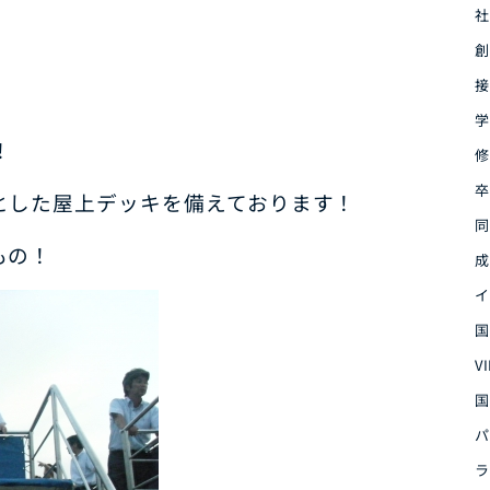
社
創
接
学
！
修
卒
とした屋上デッキを備えております！
同
もの！
成
イ
国
V
国
パ
ラ