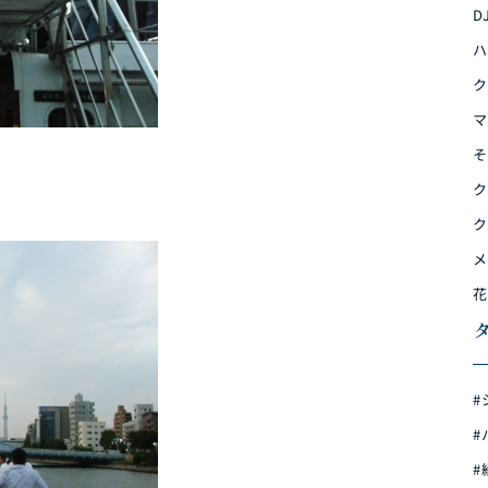
D
ハ
ク
マ
そ
ク
ク
メ
花
#
#
#