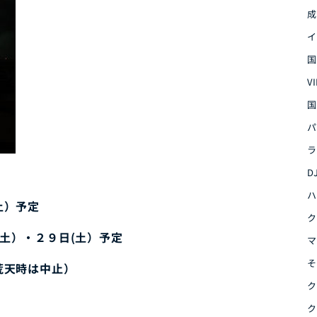
成
イ
国
V
国
パ
ラ
D
ハ
土）予定
ク
（土）・２９日(土）予定
マ
そ
荒天時は中止）
ク
ク