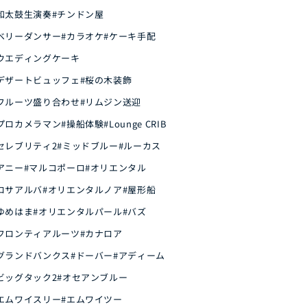
和太鼓生演奏
#チンドン屋
ベリーダンサー
#カラオケ
#ケーキ手配
ウエディングケーキ
デザートビュッフェ
#桜の木装飾
フルーツ盛り合わせ
#リムジン送迎
プロカメラマン
#操船体験
#Lounge CRIB
セレブリティ2
#ミッドブルー
#ルーカス
アニー
#マルコポーロ
#オリエンタル
ロサアルバ
#オリエンタルノア
#屋形船
ゆめはま
#オリエンタルパール
#バズ
フロンティアルーツ
#カナロア
グランドバンクス
#ドーバー
#アディーム
ビッグタック2
#オセアンブルー
エムワイスリー
#エムワイツー