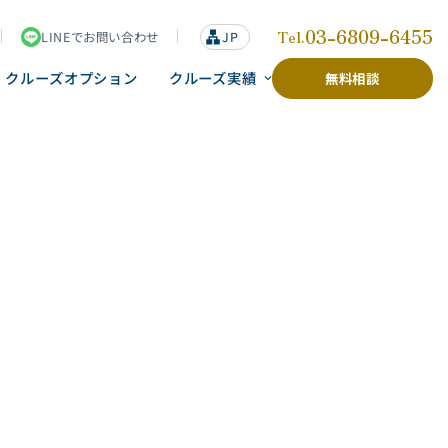
03-6809-6455
Tel.
LINEでお問い合わせ
lan
JP
g
u
クルーズオプション
クルーズ実績
無料相談
a
g
e