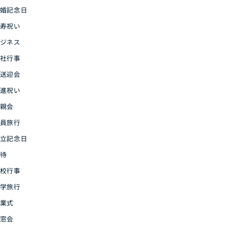
婚記念日
寿祝い
ジネス
社行事
送迎会
進祝い
親会
員旅行
立記念日
待
校行事
学旅行
業式
窓会