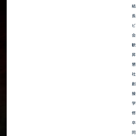
結
長
ビ
会
歓
昇
懇
社
創
接
学
修
卒
同