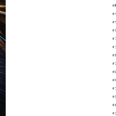
#
#
#
#
#
#
#
#
#
#
#
#
#
#