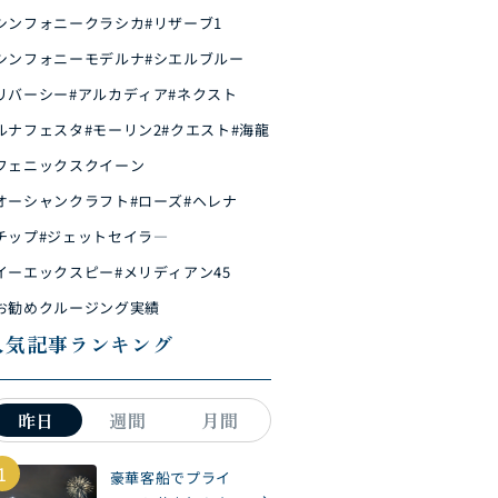
シンフォニークラシカ
#リザーブ1
シンフォニーモデルナ
#シエルブルー
リバーシー
#アルカディア
#ネクスト
ルナフェスタ
#モーリン2
#クエスト
#海龍
フェニックスクイーン
オーシャンクラフト
#ローズ
#ヘレナ
チップ
#ジェットセイラ―
イーエックスピー
#メリディアン45
お勧めクルージング実績
人気記事ランキング
昨日
週間
月間
1
豪華客船でプライ