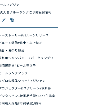
ールマガジン
火大会クルージングご予約受付情報
タグ一覧
シーストーリー
#バルーンリリース
バルーン装飾
#花束・卓上装花
縁日・お祭り屋台
乾杯用シャンパン・スパークリングワイ
樽酒鏡開き
#ビール売り子
ビールランクアップ
マグロの解体ショー
#マジシャン
プロジェクター&スクリーン
#横断幕
デジタルビンゴ
#景品手配
#JAZZ生演奏
寿司職人乗船
#寿司桶
#DJ機材