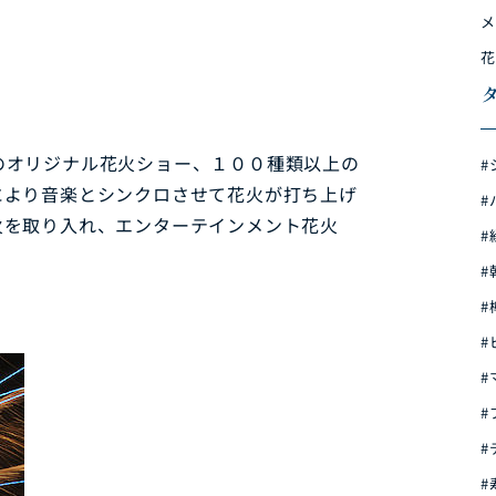
メ
花
のオリジナル花火ショー、１００種類以上の
#
により音楽とシンクロさせて花火が打ち上げ
#
火を取り入れ、エンターテインメント花火
#
#
ン
#
#
#
#
#
#