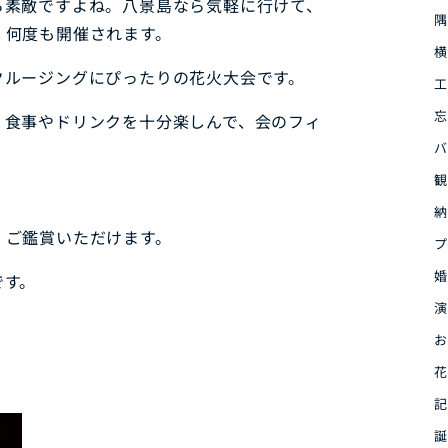
ら素敵ですよね。八景島なら気軽に行けて、
隅
、何度も開催されます。
横
クルージングにぴったりの花火大会です。
工
忘
、食事やドリンクを十分楽しんで、会のフィ
バ
観
納
、ご鑑賞いただけます。
プ
婚
です。
演
お
花
記
誕