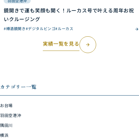
羽田空港沖
鏡開きで運も笑顔も開く！ルーカス号で叶える周年お祝
いクルージング
#樽酒鏡開き
#デジタルビンゴ
#ルーカス
実績一覧を見る
arrow_forward
カテゴリー一覧
お台場
羽田空港沖
隅田川
横浜