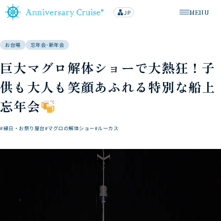
MENU
JP
lan
メニューを
g
u
a
g
お台場
忘年会･新年会
e
巨大マグロ解体ショーで大熱狂！子
供も大人も笑顔あふれる特別な船上
忘年会
#縁日・お祭り屋台
#マグロの解体ショー
#ルーカス