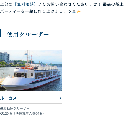
上部の
【無料相談】
よりお問い合わせくださいませ！
最高の船上
パーティーを一緒に作り上げましょう
使用クルーザー
ルーカス
お勧めクルーザー
directions_boat_filled
120名（快適着席人数64名）
account_circle