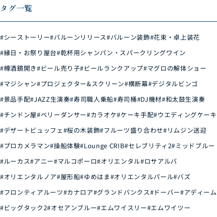
タグ一覧
#シーストーリー
#バルーンリリース
#バルーン装飾
#花束・卓上装花
#縁日・お祭り屋台
#乾杯用シャンパン・スパークリングワイン
#樽酒鏡開き
#ビール売り子
#ビールランクアップ
#マグロの解体ショー
#マジシャン
#プロジェクター&スクリーン
#横断幕
#デジタルビンゴ
#景品手配
#JAZZ生演奏
#寿司職人乗船
#寿司桶
#DJ機材
#和太鼓生演奏
#チンドン屋
#ベリーダンサー
#カラオケ
#ケーキ手配
#ウエディングケーキ
#デザートビュッフェ
#桜の木装飾
#フルーツ盛り合わせ
#リムジン送迎
#プロカメラマン
#操船体験
#Lounge CRIB
#セレブリティ2
#ミッドブルー
#ルーカス
#アニー
#マルコポーロ
#オリエンタル
#ロサアルバ
#オリエンタルノア
#屋形船
#ゆめはま
#オリエンタルパール
#バズ
#フロンティアルーツ
#カナロア
#グランドバンクス
#ドーバー
#アディーム
#ビッグタック2
#オセアンブルー
#エムワイスリー
#エムワイツー