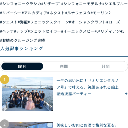
#シンフォニークラシカ
#リザーブ1
#シンフォニーモデルナ
#シエルブルー
#リバーシー
#アルカディア
#ネクスト
#ルナフェスタ
#モーリン2
#クエスト
#海龍
#フェニックスクイーン
#オーシャンクラフト
#ローズ
#ヘレナ
#チップ
#ジェットセイラ―
#イーエックスピー
#メリディアン45
#お勧めクルージング実績
人気記事ランキング
昨日
週間
月間
1
一生の思い出に！「オリエンタルノ
ア号」で叶える、笑顔あふれる船上
結婚披露パーティー
2
美味しいお肉とお酒で格別な夏を。