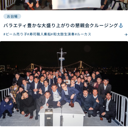
お台場
バラエティ豊かな大盛り上がりの懇親会クルージング
#ビール売り子
#寿司職人乗船
#和太鼓生演奏
#ルーカス