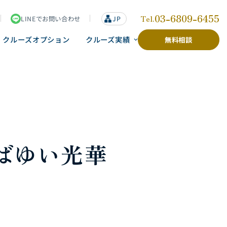
03-6809-6455
Tel.
LINEでお問い合わせ
lan
JP
g
u
クルーズオプション
クルーズ実績
無料相談
a
g
e
ばゆい光華