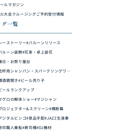
ールマガジン
火大会クルージングご予約受付情報
タグ一覧
シーストーリー
#バルーンリリース
バルーン装飾
#花束・卓上装花
縁日・お祭り屋台
乾杯用シャンパン・スパークリングワイ
樽酒鏡開き
#ビール売り子
ビールランクアップ
マグロの解体ショー
#マジシャン
プロジェクター&スクリーン
#横断幕
デジタルビンゴ
#景品手配
#JAZZ生演奏
寿司職人乗船
#寿司桶
#DJ機材