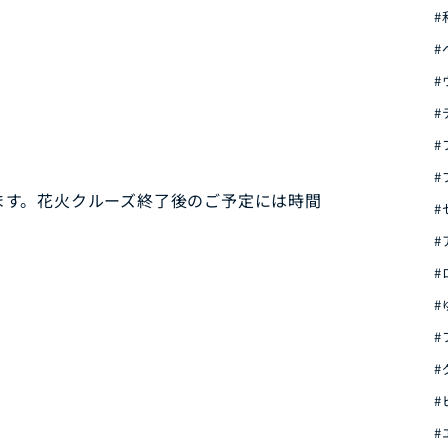
#
#
#
#
#
#
ます。
花火クルーズ終了後のご予定には時間
#
#
#
#
#
#
#
#