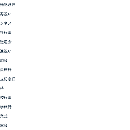
婚記念日
寿祝い
ジネス
社行事
送迎会
進祝い
親会
員旅行
立記念日
待
校行事
学旅行
業式
窓会