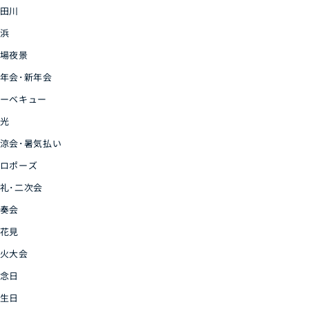
田川
浜
場夜景
年会･新年会
ーベキュー
光
涼会･暑気払い
ロポーズ
礼･二次会
奏会
花見
火大会
念日
生日