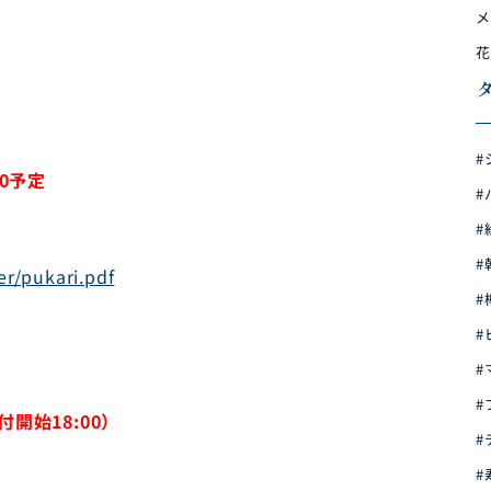
メ
花
#
50予定
#
#
#
er/pukari.pdf
ン
#
#
#
#
付開始18:00）
#
#