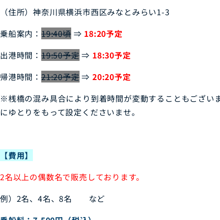
（住所）神奈川県横浜市西区みなとみらい1-3
乗船案内：
19:40頃
⇒
18:20予定
出港時間：
19:50予定
⇒
18:30予定
帰港時間：
21:20予定
⇒
20
:
20予定
※桟橋の混み具合により到着時間が変動することもござい
にゆとりをもって設定くださ
いませ。
【費用】
2名以上の偶数名で販売しております。
例）2名、4名、8名 など
乗船料：7,500円（税込）