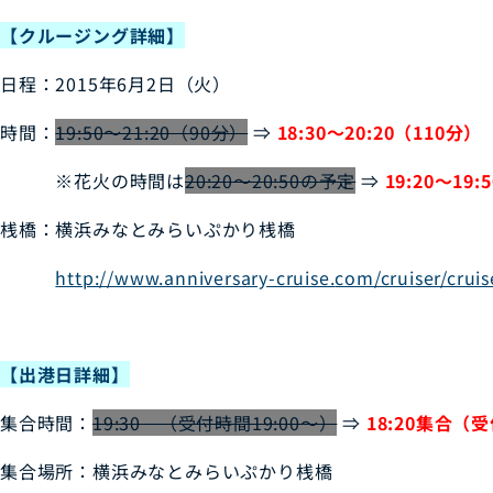
【クルージング詳細】
日程：2015年6月2日（火）
時間：
19:50～21:20（90分）
⇒
18:30～20:20（110分）
※花火の時間は
20:20～20:50の予定
⇒
19:20～19:
桟橋：横浜みなとみらいぷかり桟橋
http://www.anniversary-cruise.
com/cruiser/cruis
【出港日詳細】
集合時間：
19:30 （受付時間19:00～）
⇒
18:20集合（受
集合場所：横浜みなとみらいぷかり桟橋