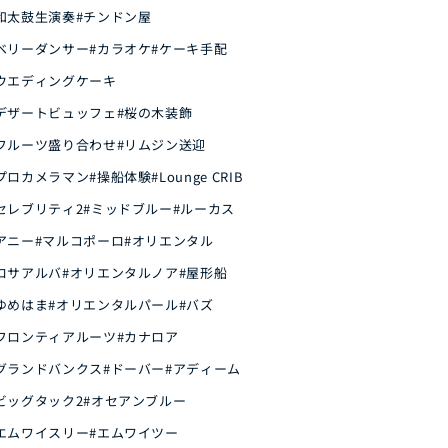
和太鼓生演奏
#チンドン屋
ベリーダンサー
#カラオケ
#ケーキ手配
ウエディングケーキ
デザートビュッフェ
#桜の木装飾
フルーツ盛り合わせ
#リムジン送迎
プロカメラマン
#操船体験
#Lounge CRIB
セレブリティ2
#ミッドブルー
#ルーカス
アニー
#マルコポーロ
#オリエンタル
ロサアルバ
#オリエンタルノア
#屋形船
ゆめはま
#オリエンタルパール
#バズ
フロンティアルーツ
#カナロア
グランドバンクス
#ドーバー
#アディーム
ビッグタック2
#オセアンブルー
エムワイスリー
#エムワイツー