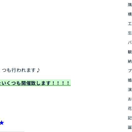
隅
横
工
忘
バ
観
納
くつも行われます♪
プ
婚
をいくつも開催致します！！！！
演
お
花
記
★
誕