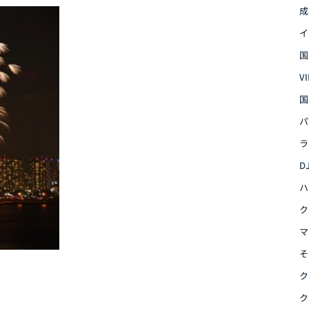
成
イ
国
V
国
パ
ラ
D
ハ
ク
マ
そ
ク
ク