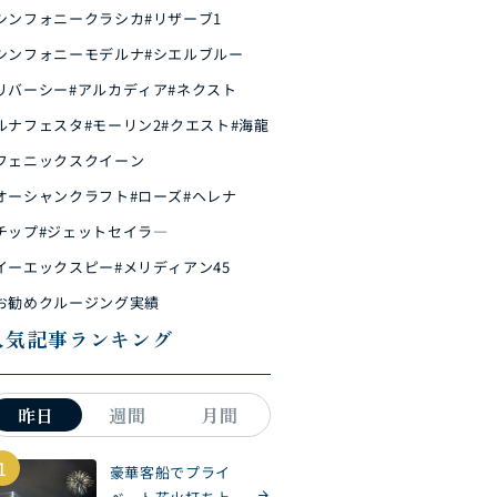
シンフォニークラシカ
#リザーブ1
シンフォニーモデルナ
#シエルブルー
リバーシー
#アルカディア
#ネクスト
ルナフェスタ
#モーリン2
#クエスト
#海龍
フェニックスクイーン
オーシャンクラフト
#ローズ
#ヘレナ
チップ
#ジェットセイラ―
イーエックスピー
#メリディアン45
お勧めクルージング実績
人気記事ランキング
昨日
週間
月間
1
豪華客船でプライ