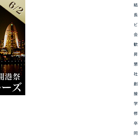
結
長
ビ
会
歓
昇
懇
社
創
接
学
修
卒
同