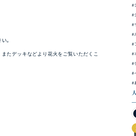
#
#
#
#
さい。
#
#
、
またデッキなどより花火をご覧いただくこ
#
#
#