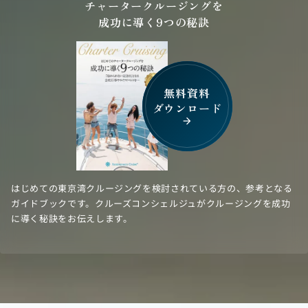
チャータークルージングを
成功に導く9つの秘訣
無料資料
ダウンロード
arrow_forward
はじめての東京湾クルージングを検討されている方の、参考となる
ガイドブックです。クルーズコンシェルジュがクルージングを成功
に導く秘訣をお伝えします。