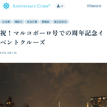
MENU
JP
lan
メニューを
g
u
a
g
お台場
隅田川
会社行事
懇親会
創立記念日
e
祝！マルコポーロ号での周年記念イ
ベントクルーズ
#マルコポーロ