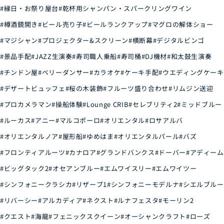
#縁日・お祭り屋台
#乾杯用シャンパン・スパークリングワイン
#樽酒鏡開き
#ビール売り子
#ビールランクアップ
#マグロの解体ショー
#マジシャン
#プロジェクター&スクリーン
#横断幕
#デジタルビンゴ
#景品手配
#JAZZ生演奏
#寿司職人乗船
#寿司桶
#DJ機材
#和太鼓生演奏
#チンドン屋
#ベリーダンサー
#カラオケ
#ケーキ手配
#ウエディングケーキ
#デザートビュッフェ
#桜の木装飾
#フルーツ盛り合わせ
#リムジン送迎
#プロカメラマン
#操船体験
#Lounge CRIB
#セレブリティ2
#ミッドブルー
#ルーカス
#アニー
#マルコポーロ
#オリエンタル
#ロサアルバ
#オリエンタルノア
#屋形船
#ゆめはま
#オリエンタルパール
#バズ
#フロンティアルーツ
#カナロア
#グランドバンクス
#ドーバー
#アディーム
#ビッグタック2
#オセアンブルー
#エムワイスリー
#エムワイツー
#シンフォニークラシカ
#リザーブ1
#シンフォニーモデルナ
#シエルブルー
#リバーシー
#アルカディア
#ネクスト
#ルナフェスタ
#モーリン2
#クエスト
#海龍
#フェニックスクイーン
#オーシャンクラフト
#ローズ