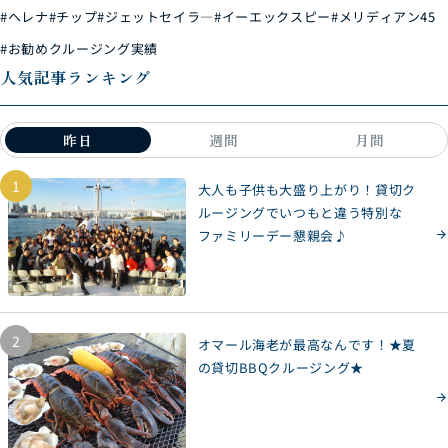
#ヘレナ
#チップ
#ジェットセイラ―
#イーエックスピー
#メリディアン45
#お勧めクルージング実績
人気記事ランキング
昨日
週間
月間
1
大人も子供も大盛り上がり！貸切ク
ルージングでいつもと違う特別な
ファミリーデー懇親会♪
2
オマール海老が最高なんです！★夏
の貸切BBQクルージング★