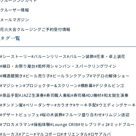
クルージングガイド
クルーザー情報
メールマガジン
花火大会クルージングご予約受付情報
タグ一覧
#シーストーリー
#バルーンリリース
#バルーン装飾
#花束・卓上装花
#縁日・お祭り屋台
#乾杯用シャンパン・スパークリングワイン
#樽酒鏡開き
#ビール売り子
#ビールランクアップ
#マグロの解体ショー
#マジシャン
#プロジェクター&スクリーン
#横断幕
#デジタルビンゴ
#景品手配
#JAZZ生演奏
#寿司職人乗船
#寿司桶
#DJ機材
#和太鼓生演奏
#チンドン屋
#ベリーダンサー
#カラオケ
#ケーキ手配
#ウエディングケーキ
#デザートビュッフェ
#桜の木装飾
#フルーツ盛り合わせ
#リムジン送迎
#プロカメラマン
#操船体験
#Lounge CRIB
#セレブリティ2
#ミッドブルー
#ルーカス
#アニー
#マルコポーロ
#オリエンタル
#ロサアルバ