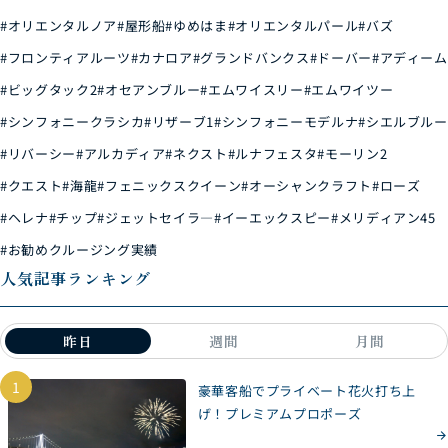
#オリエンタルノア
#屋形船
#ゆめはま
#オリエンタルパール
#バズ
#フロンティアルーツ
#カナロア
#グランドバンクス
#ドーバー
#アディーム
#ビッグタック2
#オセアンブルー
#エムワイスリー
#エムワイツー
#シンフォニークラシカ
#リザーブ1
#シンフォニーモデルナ
#シエルブルー
#リバーシー
#アルカディア
#ネクスト
#ルナフェスタ
#モーリン2
#クエスト
#海龍
#フェニックスクイーン
#オーシャンクラフト
#ローズ
#ヘレナ
#チップ
#ジェットセイラ―
#イーエックスピー
#メリディアン45
#お勧めクルージング実績
人気記事ランキング
昨日
週間
月間
1
豪華客船でプライベート花火打ち上
げ！プレミアムプロポーズ