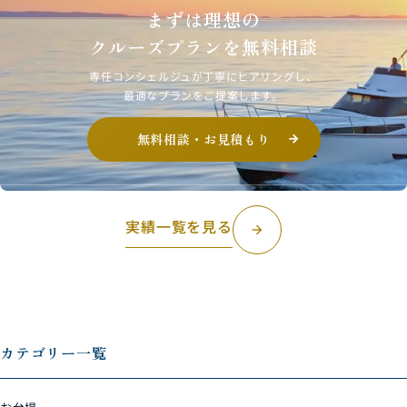
まずは理想の
クルーズプランを無料相談
専任コンシェルジュが丁寧にヒアリングし、
最適なプランをご提案します。
無料相談・お見積もり
実績一覧を見る
arrow_forward
カテゴリー一覧