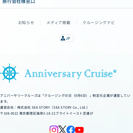
旅行会社様窓口
お知らせ
メディア掲載
クルージングナビ
JP
lan
g
u
a
g
e
アニバーサリークルーズは「クルージングの日（9月6日）」制定元企業が運営してい
ます。
運営会社：株式会社 SEA STORY（SEA STORY Co., Ltd.）
〒108-0022 東京都港区海岸3-18-21ブライトイースト芝浦1F