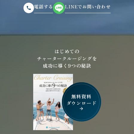
電話する
LINEでお問い合わせ
はじめての
チャータークルージングを
成功に導く9つの秘訣
無料資料
ダウンロード
arrow_forward