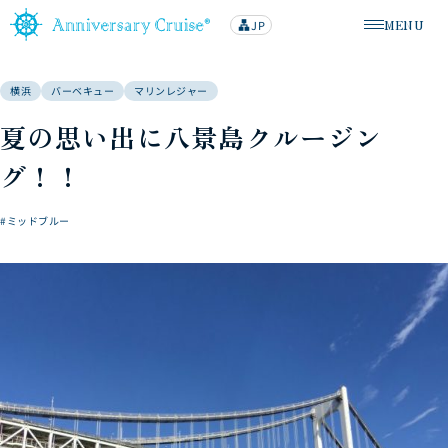
MENU
JP
lan
メニューを
g
u
a
g
横浜
バーベキュー
マリンレジャー
e
夏の思い出に八景島クルージン
グ！！
#ミッドブルー