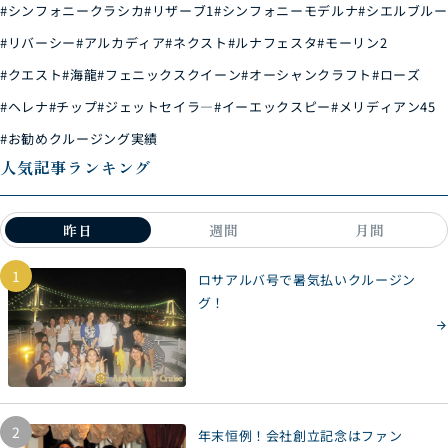
#シンフォニークラシカ
#リザーブ1
#シンフォニーモデルナ
#シエルブルー
#リバーシー
#アルカディア
#ネクスト
#ルナフェスタ
#モーリン2
#クエスト
#海龍
#フェニックスクイーン
#オーシャンクラフト
#ローズ
#ヘレナ
#チップ
#ジェットセイラ―
#イーエックスピー
#メリディアン45
#お勧めクルージング実績
人気記事ランキング
昨日
週間
月間
1
ロサアルバ号で暑気払いクルージン
グ！
2
年末恒例！会社創立記念はファン