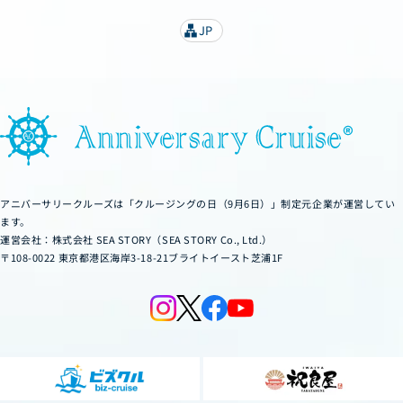
JP
lan
g
u
a
g
e
アニバーサリークルーズは「クルージングの日（9月6日）」制定元企業が運営してい
ます。
運営会社：株式会社 SEA STORY（SEA STORY Co., Ltd.）
〒108-0022 東京都港区海岸3-18-21ブライトイースト芝浦1F