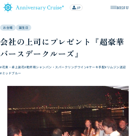
MENU
JP
lan
メニューを
g
u
a
g
お台場
誕生日
e
会社の上司にプレゼント『超豪華
バースデークルーズ』
#花束・卓上装花
#乾杯用シャンパン・スパークリングワイン
#ケーキ手配
#リムジン送迎
#ミッドブルー