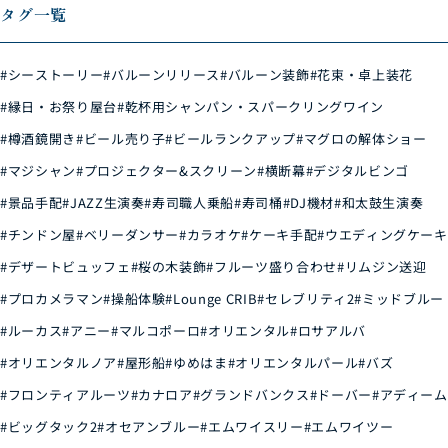
タグ一覧
#シーストーリー
#バルーンリリース
#バルーン装飾
#花束・卓上装花
#縁日・お祭り屋台
#乾杯用シャンパン・スパークリングワイン
#樽酒鏡開き
#ビール売り子
#ビールランクアップ
#マグロの解体ショー
#マジシャン
#プロジェクター&スクリーン
#横断幕
#デジタルビンゴ
#景品手配
#JAZZ生演奏
#寿司職人乗船
#寿司桶
#DJ機材
#和太鼓生演奏
#チンドン屋
#ベリーダンサー
#カラオケ
#ケーキ手配
#ウエディングケーキ
#デザートビュッフェ
#桜の木装飾
#フルーツ盛り合わせ
#リムジン送迎
#プロカメラマン
#操船体験
#Lounge CRIB
#セレブリティ2
#ミッドブルー
#ルーカス
#アニー
#マルコポーロ
#オリエンタル
#ロサアルバ
#オリエンタルノア
#屋形船
#ゆめはま
#オリエンタルパール
#バズ
#フロンティアルーツ
#カナロア
#グランドバンクス
#ドーバー
#アディーム
#ビッグタック2
#オセアンブルー
#エムワイスリー
#エムワイツー