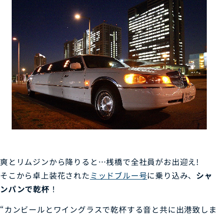
爽とリムジンから降りると…桟橋で全社員がお出迎え!
そこから卓上装花された
ミッドブルー号
に乗り込み、
シャ
ンパンで乾杯
！
“カンビールとワイングラスで乾杯する音と共に出港致しま