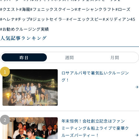
#クエスト
#海龍
#フェニックスクイーン
#オーシャンクラフト
#ローズ
#ヘレナ
#チップ
#ジェットセイラ―
#イーエックスピー
#メリディアン45
#お勧めクルージング実績
人気記事ランキング
昨日
週間
月間
1
ロサアルバ号で暑気払いクルージン
グ！
2
年末恒例！会社創立記念はファン
ミーティング＆船上ライブで豪華ク
ルーズパーティー！