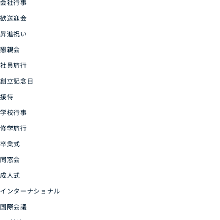
会社行事
歓送迎会
昇進祝い
懇親会
社員旅行
創立記念日
接待
学校行事
修学旅行
卒業式
同窓会
成人式
インターナショナル
国際会議