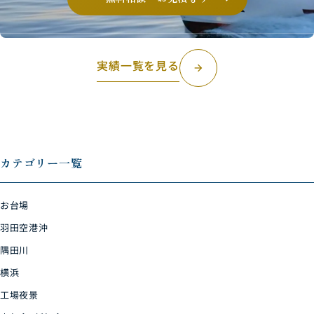
実績一覧を見る
arrow_forward
カテゴリー一覧
お台場
羽田空港沖
隅田川
横浜
工場夜景