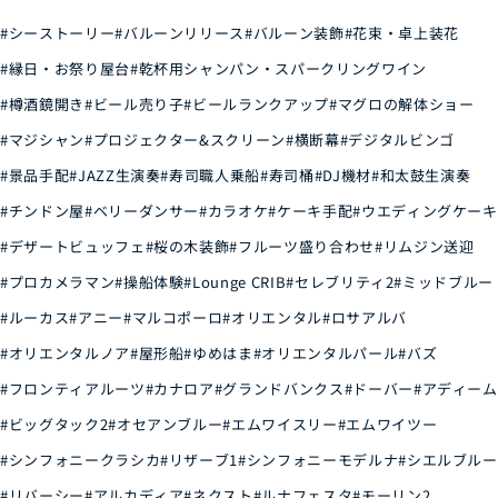
#シーストーリー
#バルーンリリース
#バルーン装飾
#花束・卓上装花
#縁日・お祭り屋台
#乾杯用シャンパン・スパークリングワイン
#樽酒鏡開き
#ビール売り子
#ビールランクアップ
#マグロの解体ショー
#マジシャン
#プロジェクター&スクリーン
#横断幕
#デジタルビンゴ
#景品手配
#JAZZ生演奏
#寿司職人乗船
#寿司桶
#DJ機材
#和太鼓生演奏
#チンドン屋
#ベリーダンサー
#カラオケ
#ケーキ手配
#ウエディングケーキ
#デザートビュッフェ
#桜の木装飾
#フルーツ盛り合わせ
#リムジン送迎
#プロカメラマン
#操船体験
#Lounge CRIB
#セレブリティ2
#ミッドブルー
#ルーカス
#アニー
#マルコポーロ
#オリエンタル
#ロサアルバ
#オリエンタルノア
#屋形船
#ゆめはま
#オリエンタルパール
#バズ
#フロンティアルーツ
#カナロア
#グランドバンクス
#ドーバー
#アディーム
#ビッグタック2
#オセアンブルー
#エムワイスリー
#エムワイツー
#シンフォニークラシカ
#リザーブ1
#シンフォニーモデルナ
#シエルブルー
#リバーシー
#アルカディア
#ネクスト
#ルナフェスタ
#モーリン2