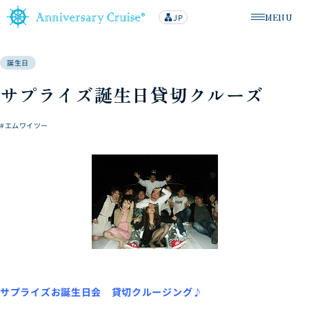
MENU
JP
lan
メニューを
g
u
a
g
誕生日
e
サプライズ誕生日貸切クルーズ
#エムワイツー
サプライズお誕生日会 貸切クルージング♪