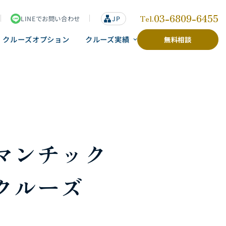
03-6809-6455
Tel.
LINEでお問い合わせ
lan
JP
g
u
クルーズオプション
クルーズ実績
無料相談
a
g
e
マンチック
クルーズ