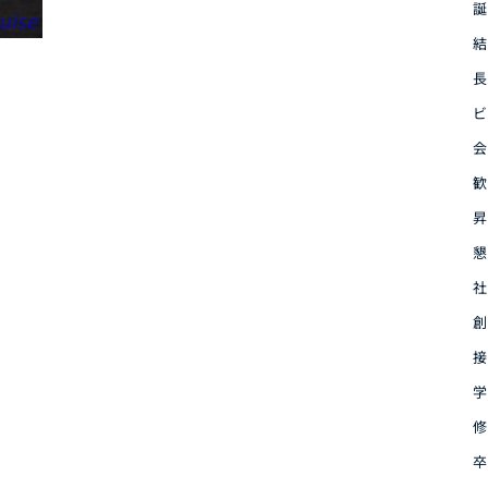
誕
結
長
ビ
会
歓
昇
懇
社
創
接
学
修
卒