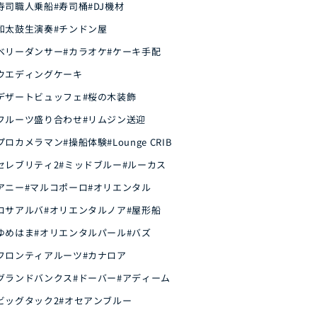
寿司職人乗船
#寿司桶
#DJ機材
和太鼓生演奏
#チンドン屋
ベリーダンサー
#カラオケ
#ケーキ手配
ウエディングケーキ
デザートビュッフェ
#桜の木装飾
フルーツ盛り合わせ
#リムジン送迎
プロカメラマン
#操船体験
#Lounge CRIB
セレブリティ2
#ミッドブルー
#ルーカス
アニー
#マルコポーロ
#オリエンタル
ロサアルバ
#オリエンタルノア
#屋形船
ゆめはま
#オリエンタルパール
#バズ
フロンティアルーツ
#カナロア
グランドバンクス
#ドーバー
#アディーム
ビッグタック2
#オセアンブルー