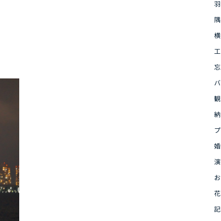
羽
隅
横
工
忘
バ
観
納
プ
婚
演
お
花
記