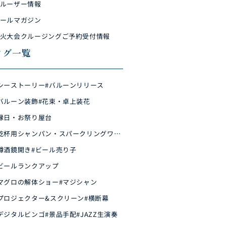
ルーザー情報
ールマガジン
火大会クルージングご予約受付情報
タグ一覧
シーストーリー
#バルーンリリース
バルーン装飾
#花束・卓上装花
縁日・お祭り屋台
乾杯用シャンパン・スパークリングワイ
樽酒鏡開き
#ビール売り子
ビールランクアップ
マグロの解体ショー
#マジシャン
プロジェクター&スクリーン
#横断幕
デジタルビンゴ
#景品手配
#JAZZ生演奏