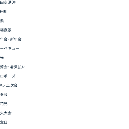
田空港沖
田川
浜
場夜景
年会･新年会
ーベキュー
光
涼会･暑気払い
ロポーズ
礼･二次会
奏会
花見
火大会
念日