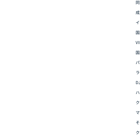
同
成
イ
国
V
国
パ
ラ
D
ハ
ク
マ
そ
ク