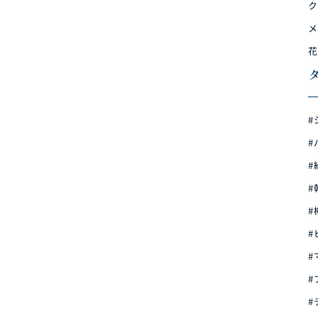
ク
メ
花
#
#
#
#
ン
#
#
#
#
#