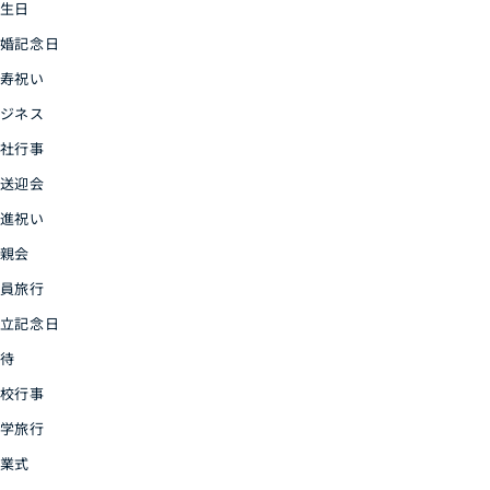
生日
婚記念日
寿祝い
ジネス
社行事
送迎会
進祝い
親会
員旅行
立記念日
待
校行事
学旅行
業式