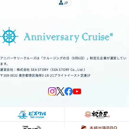
JP
lan
g
u
a
g
e
アニバーサリークルーズは「クルージングの日（9月6日）」制定元企業が運営してい
ます。
運営会社：株式会社 SEA STORY（SEA STORY Co., Ltd.）
〒108-0022 東京都港区海岸3-18-21ブライトイースト芝浦1F