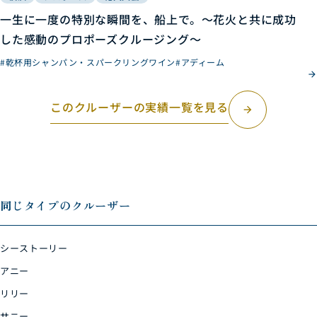
一生に一度の特別な瞬間を、船上で。～花火と共に成功
した感動のプロポーズクルージング～
#乾杯用シャンパン・スパークリングワイン
#アディーム
このクルーザーの実績一覧を見る
arrow_forward
同じタイプのクルーザー
シーストーリー
アニー
リリー
サニー