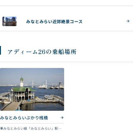
みなとみらい近郊絶景コース
アディーム26の乗船場所
みなとみらいぷかり桟橋
みなとみらい線「みなとみらい」駅ク
train