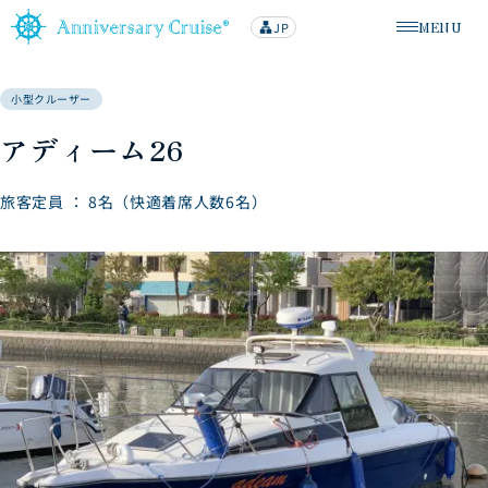
MENU
JP
lan
メニューを
g
u
a
g
小型クルーザー
e
アディーム26
旅客定員 ： 8名（快適着席人数6名）