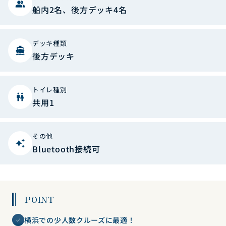
people_alt
船内2名、後方デッキ4名
デッキ種類
directions_boat
後方デッキ
トイレ種別
wc
共用1
その他
auto_awesome
Bluetooth接続可
POINT
横浜での少人数クルーズに最適！