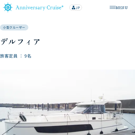
MENU
JP
lan
メニューを
g
u
a
g
小型クルーザー
e
デルフィア
旅客定員 ： 9名