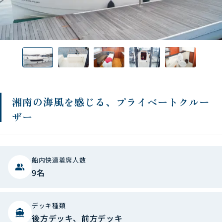
湘南の海風を感じる、プライベートクルー
ザー
船内快適着席人数
people_alt
9名
デッキ種類
directions_boat
後方デッキ、前方デッキ