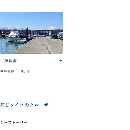
平塚新港
JR各線「平塚」駅
train
同じタイプのクルーザー
シーストーリー