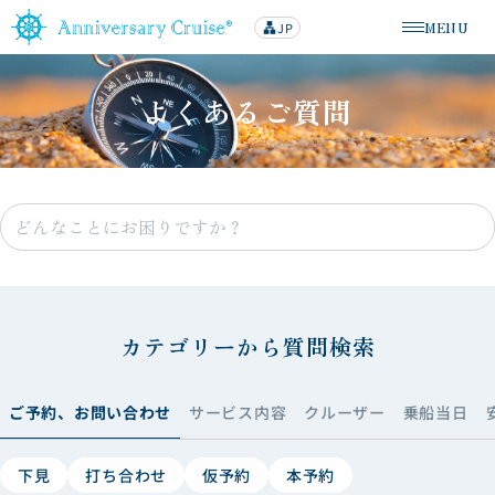
MENU
JP
lan
メニューを
g
u
a
g
よくあるご質問
e
s
e
a
r
c
カテゴリーから質問検索
h
ご予約、お問い合わせ
サービス内容
クルーザー
乗船当日
下見
打ち合わせ
仮予約
本予約