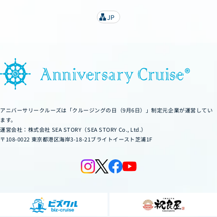
JP
lan
g
u
a
g
e
アニバーサリークルーズは「クルージングの日（9月6日）」制定元企業が運営してい
ます。
運営会社：株式会社 SEA STORY（SEA STORY Co., Ltd.）
〒108-0022 東京都港区海岸3-18-21ブライトイースト芝浦1F