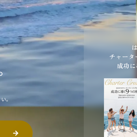
チャータ
。
成功に
さい。