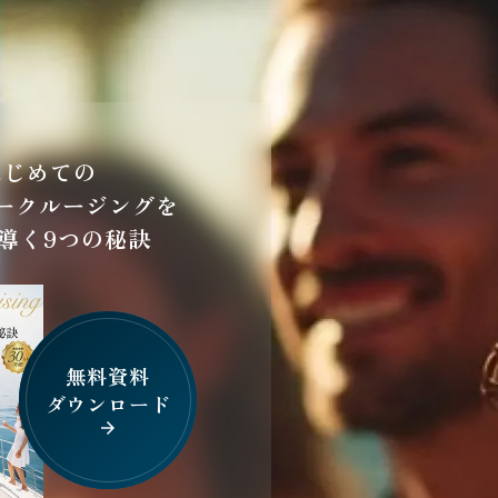
はじめての
ークルージングを
導く9つの秘訣
無料資料
ダウンロード
arrow_forward