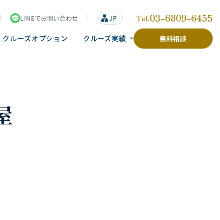
03-6809-6455
Tel.
LINEでお問い合わせ
lan
JP
g
u
クルーズオプション
クルーズ実績
無料相談
a
g
e
屋