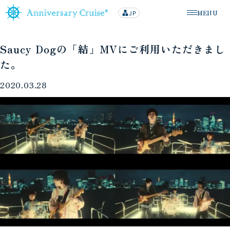
MENU
JP
lan
メニューを
g
u
a
g
Saucy Dogの「結」MVにご利用いただきまし
e
た。
2020.03.28