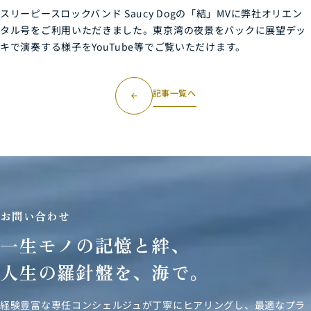
スリーピースロックバンド Saucy Dogの「結」MVに弊社オリエン
タル号をご利用いただきました。東京湾の夜景をバックに展望デッ
キで演奏する様子をYouTube等でご覧いただけます。
記事一覧へ
arrow_forward
お問い合わせ
一生モノの記憶と絆、
人生の羅針盤を、海で。
経験豊富な専任コンシェルジュが丁寧にヒアリングし、
最適なプラ