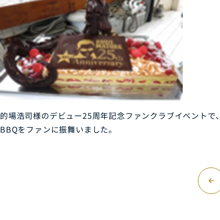
的場浩司様のデビュー25周年記念ファンクラブイベントで
BBQをファンに振舞いました。
arrow_forward