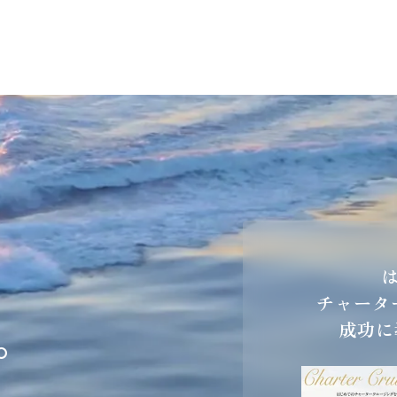
チャータ
。
成功に