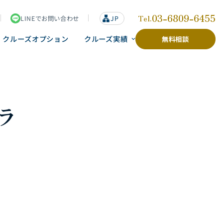
03-6809-6455
Tel.
LINEでお問い合わせ
lan
JP
g
u
クルーズオプション
クルーズ実績
無料相談
a
g
e
ラ