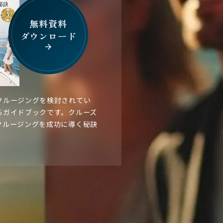
無料資料
ダウンロード
arrow_forward
クルージングを検討されてい
るガイドブックです。クルーズ
クルージングを成功に導く秘訣